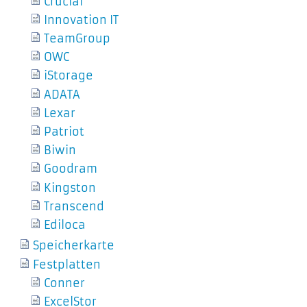
Crucial
Innovation IT
TeamGroup
OWC
iStorage
ADATA
Lexar
Patriot
Biwin
Goodram
Kingston
Transcend
Ediloca
Speicherkarte
Festplatten
Conner
ExcelStor