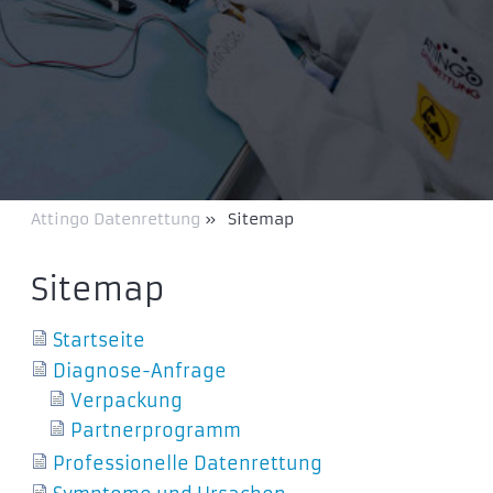
Attingo Datenrettung
»
Sitemap
Sitemap
Startseite
Diagnose-Anfrage
Verpackung
Partnerprogramm
Professionelle Datenrettung