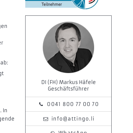
gen
er
 ab:
gt
DI (FH) Markus Häfele
Geschäftsführer
0041 800 77 00 70
. In
egende
info@attingo.li