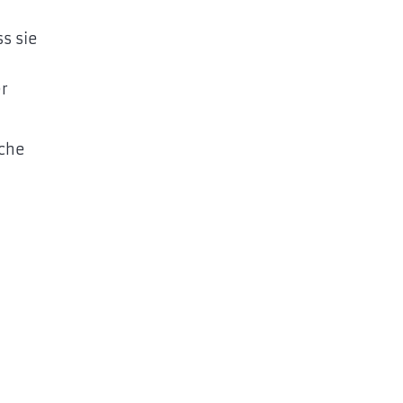
s sie
er
sche