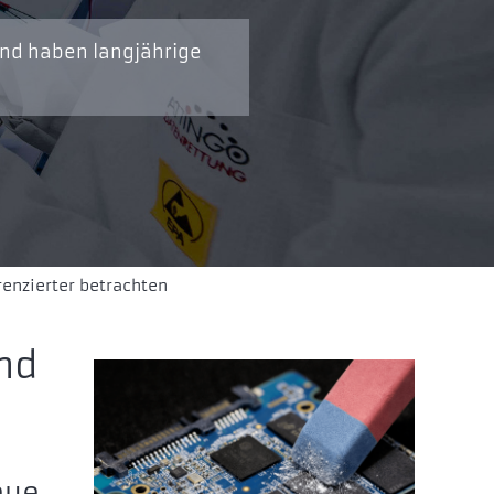
und haben langjährige
renzierter betrachten
nd
eue