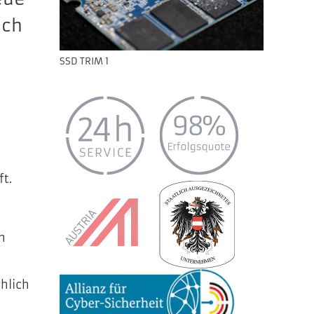
och
SSD TRIM 1
ft.
h
hlich