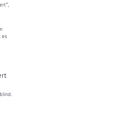
ert",
en
t es
rt
.
blind.