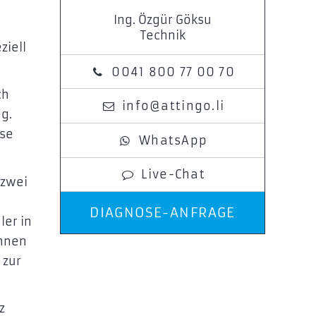
Ing. Özgür Göksu
Technik
ziell
0041 800 77 00 70
ch
info@attingo.li
g.
ise
WhatsApp
Live-Chat
 zwei
DIAGNOSE-ANFRAGE
er in
unnen
 zur
z