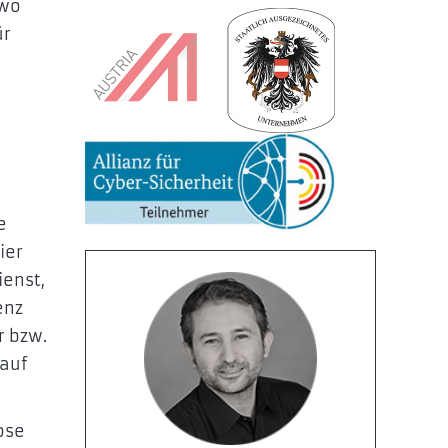
dwo
ür
e
ier
ienst,
enz
r bzw.
 auf
ose