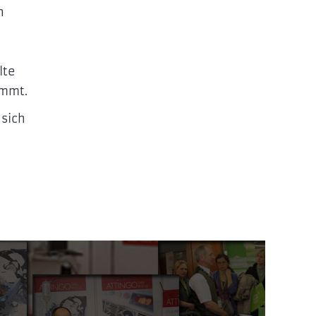
n
lte
ommt.
 sich