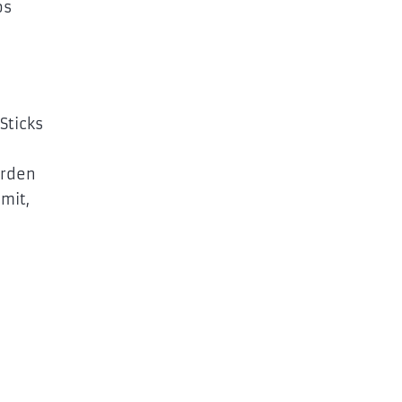
os
Sticks
urden
mit,