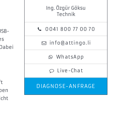
Ing. Özgür Göksu
Technik
0041 800 77 00 70
USB-
es
info@attingo.li
 Dabei
WhatsApp
Live-Chat
ft
DIAGNOSE-ANFRAGE
eben
icht