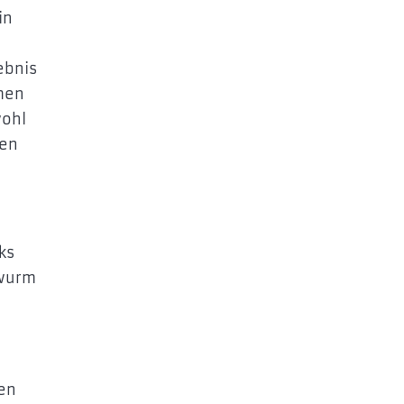
in
ebnis
men
wohl
ren
ks
rwurm
den