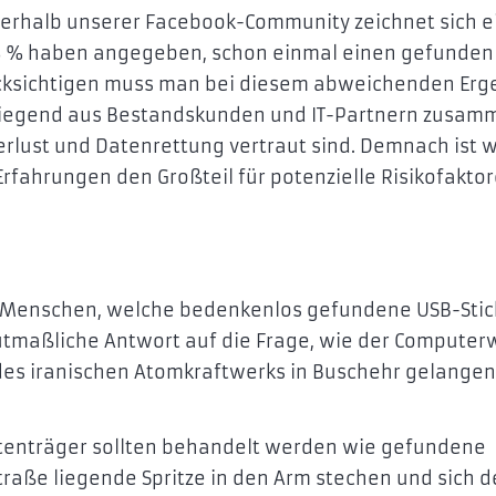
nerhalb unserer Facebook-Community zeichnet sich e
 8 % haben angegeben, schon einmal einen gefunden
cksichtigen muss man bei diesem abweichenden Erg
rwiegend aus Bestandskunden und IT-Partnern zusam
rlust und Datenrettung vertraut sind. Demnach ist 
fahrungen den Großteil für potenzielle Risikofakto
 Menschen, welche bedenkenlos gefundene USB-Stic
mutmaßliche Antwort auf die Frage, wie der Compute
 des iranischen Atomkraftwerks in Buschehr gelangen
tenträger sollten behandelt werden wie gefundene
traße liegende Spritze in den Arm stechen und sich 