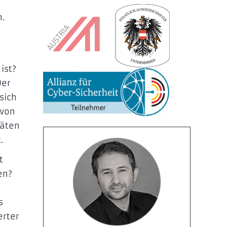
n.
ist?
Der
sich
avon
täten
.
t
en?
s
erter