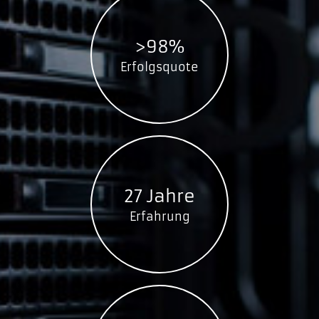
SSDPR-CX400-256-A
GOODRAM S400m mSATA SSD
>98%
SSDPB-S400M-060
Erfolgsquote
SSDPB-S400M-120
SSDPB-S400M-240
SSDPB-S400M-480
GOODRAM S400u SATA M.2 2280 SSD
SSDPB-S400U-120-80
SSDPB-S400U-240-80
27 Jahre
SSDPB-S400U-480-80
Erfahrung
GOODRAM S400u SATA M.2 2260 SSD
SSDPB-S400U-060-60
SSDPB-S400U-120-60
SSDPB-S400U-240-60
GOODRAM S400u SATA M.2 2242 SSD