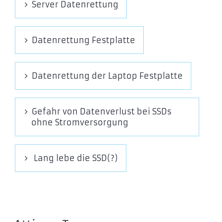
Server Datenrettung
SSDPR-CL100-120-G3
SSDPR-CL100-240-G3
SSDPR-CL100-480-G3
Datenrettung Festplatte
SSDPR-CL100-960-G3
GOODRAM HX100 SSD
Datenrettung der Laptop Festplatte
SSDPR-HX100-256
SSDPR-HX100-512
SSDPR-HX100-01T
Gefahr von Datenverlust bei SSDs
ohne Stromversorgung
GOODRAM HL100 SSD
SSDPR-HL100-256
SSDPR-HL100-512
Lang lebe die SSD(?)
SSDPR-HL100-01T
SSDPR-HL100-02T
IRDM PRO gen.2 SATA 2,5″ SSD
IRP-SSDPR-S25C-256