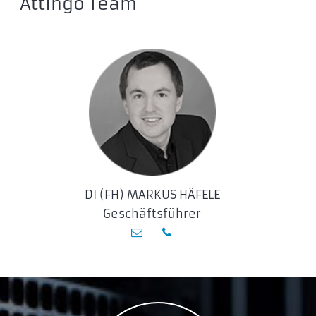
Attingo Team
IRP-SSDPR-S25C-512
IRP-SSDPR-S25C-01T
IRDM gen.2 SATA 2,5″ SSD
IR-SSDPR-S25A-120
IR-SSDPR-S25A-240
IRDM Ultimate X M.2 SSD
IRX-SSDPR-P44X-500-80
IRX-SSDPR-P44X-1K0-80
IRX-SSDPR-P44X-2K0-80
DI (FH) MARKUS HÄFELE
GOODRAM PX500 M.2 SSD
Geschäftsführer
SSDPR-PX500-256-80
SSDPR-PX500-512-80
SSDPR-PX500-01T-80
GOODRAM CX400 Anniversary SATA 2,5″ SSD