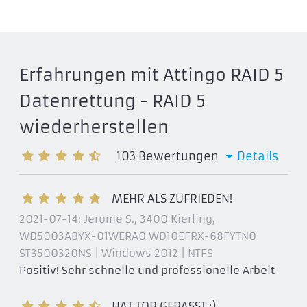
Erfahrungen mit Attingo RAID 5
Datenrettung - RAID 5
wiederherstellen
103
Bewertungen
Details
MEHR ALS ZUFRIEDEN!
2021-07-14:
Jerome S., 3400 Kierling
,
WD5003ABYX-01WERA0 WD10EFRX-68FYTN0
ST3500320NS | Windows 2012 | NTFS
Positiv! Sehr schnelle und professionelle Arbeit
HAT TOP GEPASST ;)