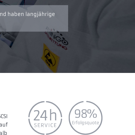
und haben langjährige
SCSI
auf
alb