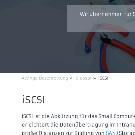
Wir übernehmen für S
Attingo Datenrettung
»
Glossar
»
iSCSI
iSCSI
iSCSI ist die Abkürzung für das Small Compu
erleichtert die Datenübertragung im Intrane
große Distanzen zur Bildung von
SAN
(Storag