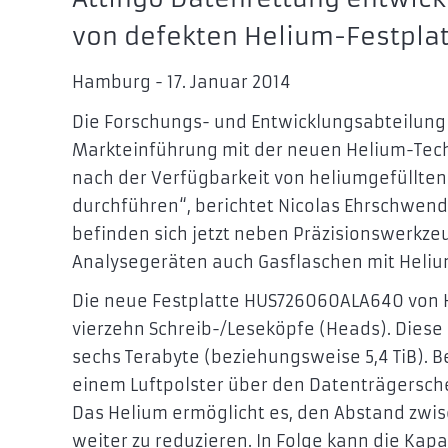
von defekten Helium-Festpla
Hamburg - 17. Januar 2014
Die Forschungs- und Entwicklungsabteilung 
Markteinführung mit der neuen Helium-Tech
nach der Verfügbarkeit von heliumgefüllten
durchführen“, berichtet Nicolas Ehrschwend
befinden sich jetzt neben Präzisionswerkz
Analysegeräten auch Gasflaschen mit Heliu
Die neue Festplatte HUS726060ALA640 von H
vierzehn Schreib-/Leseköpfe (Heads). Diese
sechs Terabyte (beziehungsweise 5,4 TiB). 
einem Luftpolster über den Datenträgersche
Das Helium ermöglicht es, den Abstand zw
weiter zu reduzieren. In Folge kann die Kap