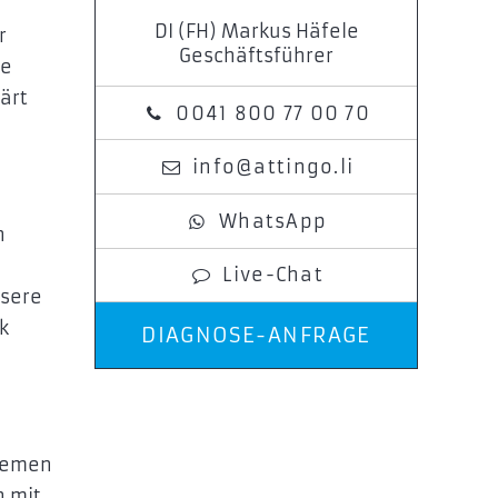
DI (FH) Markus Häfele
r
Geschäftsführer
ie
ärt
0041 800 77 00 70
info@attingo.li
WhatsApp
n
Live-Chat
nsere
k
DIAGNOSE-ANFRAGE
e
stemen
n mit