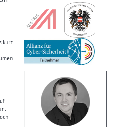
s kurz
räumen
s
uf
en.
noch