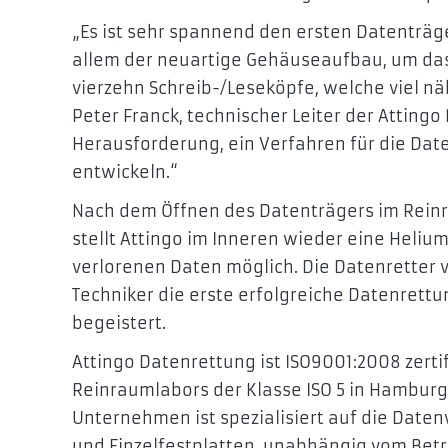
„Es ist sehr spannend den ersten Datenträge
allem der neuartige Gehäuseaufbau, um das 
vierzehn Schreib-/Leseköpfe, welche viel nä
Peter Franck, technischer Leiter der Attingo
Herausforderung, ein Verfahren für die Da
entwickeln.“
Nach dem Öffnen des Datenträgers im Rei
stellt Attingo im Inneren wieder eine Heli
verlorenen Daten möglich. Die Datenretter
Techniker die erste erfolgreiche Datenrettu
begeistert.
Attingo Datenrettung ist ISO9001:2008 zert
Reinraumlabors der Klasse ISO 5 in Hambur
Unternehmen ist spezialisiert auf die Dat
und Einzelfestplatten, unabhängig vom Betr