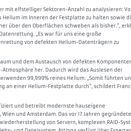
r mit elfstelliger Sektoren-Anzahl zu analysieren: Vo
Helium im Inneren der Festplatte zu halten sowie d
her über den Oberflächen schweben als bisher.“, erkl
 Datenrettung. „Es war für uns eine große
tenrettung von defekten Helium-Datenträgern zu
nraum und dem Austausch von defekten Komponente
um-Atmosphäre her. Dadurch wird das Auslesen der
 verwenden 99,999% reines Helium. „Somit führten u
ng an einer Helium-Festplatte durch“, schildert Franc
ifiziert und betreibt modernste hauseigene
g, Wien und Amsterdam. Das vor 17 Jahren gegründet
enwiederherstellung von Servern, komplexen RAID-Sy
iebs- und Dateisystem. Attingo verfügt über Experte