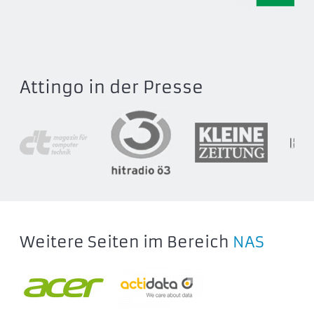
STFJ96000400
STFJ120000400
LaCie 8big Pro5 Thunderbolt 5
STNC256000400
Attingo in der Presse
STNC64000400
STNC128000400
STNC32000400
STNC192000400
Weitere Seiten im Bereich
NAS