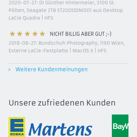
STFC10000400
2020-07-27:
DI Günther Hintermeier, 3100 St.
Pölten
, Seagate 2TB ST2000DM001 aus Desktop
STFC40000400
LaCie Quadra | HFS
LaCie 6big Thunderbolt 3
STFK12000400
NICHT BILLIG ABER GUT ;-)
STFK24000400
2019-08-27:
Bundschuh Photography, 1190 Wien
,
STFK36000400
Externe LaCie-Festplatte | MacOS X | HFS
STFK48000400
STFK60000400
Weitere Kundenmeinungen
LaCie 8big Rack Thunderbolt 2
STGM24000400
STGM48000400
Unsere zufriedenen Kunden
STGM64000400
LaCie 12big Thunderbolt 3
STFJ48000400
STFJ72000400