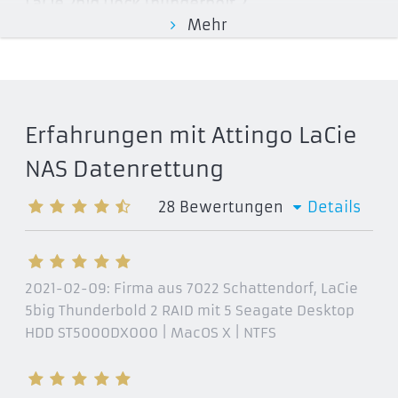
LaCie 2big Dock Thunderbolt 2
Mehr
STEY8000401
STEY12000400
STEY16000401
LaCie 2big Dock Thunderbolt 3
Erfahrungen mit Attingo LaCie
STGB8000400
STGB12000400
NAS Datenrettung
STGB16000400
28
Bewertungen
Details
STGB20000400
LaCie 2big Quadra USB 3.0
LAC9000317
2021-02-09:
Firma aus 7022 Schattendorf
, LaCie
STGL12000400
5big Thunderbold 2 RAID mit 5 Seagate Desktop
LaCie 5big Thunderbolt 2
HDD ST5000DX000 | MacOS X | NTFS
STFC30000400
STFC20000400