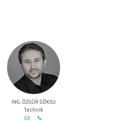
ING. ÖZGÜR GÖKSU
MAXI
Technik
Kun