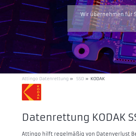
Wir übernehmen für S
Attingo Datenrettung
»
SSD
»
KODAK
Datenrettung KODAK S
Attingo hilft regelmäßig von Datenverlust 