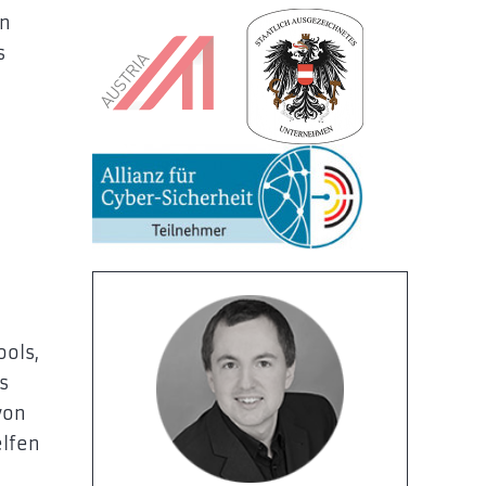
en
s
ools,
s
von
elfen