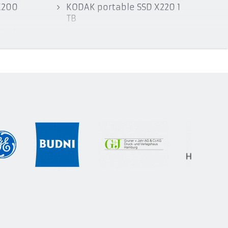
X200
KODAK portable SSD X220 1
TB
X200 1
Kodak Portable X210S
EKSSD2TX210SK
220 128
EKSSD1TX210SK
EKSSD250GX210SK
X220
EKSSD4TX210SK
EKSSD512GX210SK
220 512