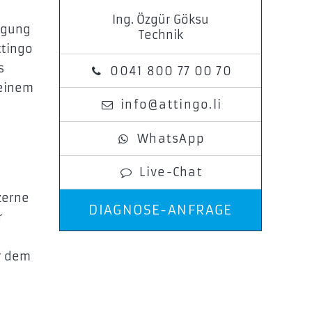
Ing. Özgür Göksu
digung
Technik
ttingo
s
0041 800 77 00 70
 einem
info@attingo.li
WhatsApp
Live-Chat
zerne
DIAGNOSE-ANFRAGE
r
r dem