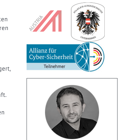
ten
hren
ert,
ft.
en