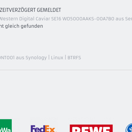
 ZEITVERZÖGERT GEMELDET
 Western Digital Caviar SE16 WD5000AAKS-00A7B0 aus Serve
ht gleich gefunden
NT001 aus Synology | Linux | BTRFS