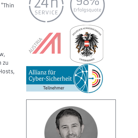
 "Thin
w,
h zu
Hosts,