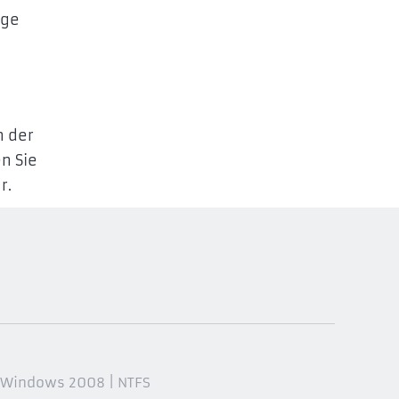
age
n der
n Sie
r.
 Windows 2008 | NTFS