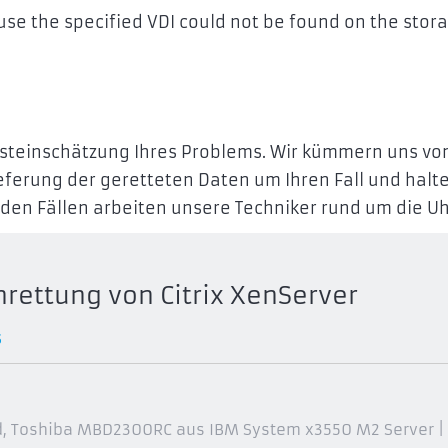
se the specified VDI could not be found on the stor
 Ersteinschätzung Ihres Problems. Wir kümmern uns vo
eferung der geretteten Daten um Ihren Fall und halte
den Fällen arbeiten unsere Techniker rund um die Uh
rettung von Citrix XenServer
s
d
, Toshiba MBD2300RC aus IBM System x3550 M2 Server |