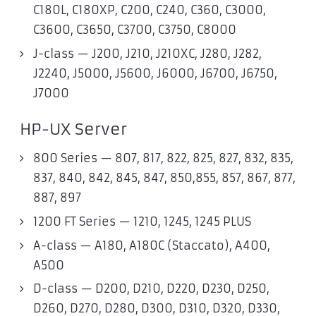
C180L, C180XP, C200, C240, C360, C3000,
C3600, C3650, C3700, C3750, C8000
J-class — J200, J210, J210XC, J280, J282,
J2240, J5000, J5600, J6000, J6700, J6750,
J7000
HP-UX Server
800 Series — 807, 817, 822, 825, 827, 832, 835,
837, 840, 842, 845, 847, 850,855, 857, 867, 877,
887, 897
1200 FT Series — 1210, 1245, 1245 PLUS
A-class — A180, A180C (Staccato), A400,
A500
D-class — D200, D210, D220, D230, D250,
D260, D270, D280, D300, D310, D320, D330,