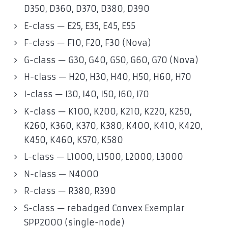
D350, D360, D370, D380, D390
E-class — E25, E35, E45, E55
F-class — F10, F20, F30 (Nova)
G-class — G30, G40, G50, G60, G70 (Nova)
H-class — H20, H30, H40, H50, H60, H70
I-class — I30, I40, I50, I60, I70
K-class — K100, K200, K210, K220, K250,
K260, K360, K370, K380, K400, K410, K420,
K450, K460, K570, K580
L-class — L1000, L1500, L2000, L3000
N-class — N4000
R-class — R380, R390
S-class — rebadged Convex Exemplar
SPP2000 (single-node)