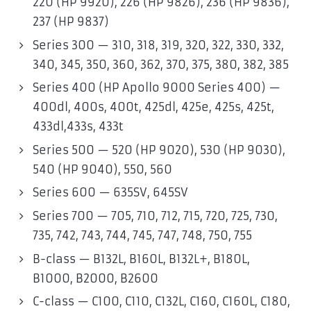
220 (HP 9920), 226 (HP 9826), 236 (HP 9836),
237 (HP 9837)
Series 300 — 310, 318, 319, 320, 322, 330, 332,
340, 345, 350, 360, 362, 370, 375, 380, 382, 385
Series 400 (HP Apollo 9000 Series 400) —
400dl, 400s, 400t, 425dl, 425e, 425s, 425t,
433dl,433s, 433t
Series 500 — 520 (HP 9020), 530 (HP 9030),
540 (HP 9040), 550, 560
Series 600 — 635SV, 645SV
Series 700 — 705, 710, 712, 715, 720, 725, 730,
735, 742, 743, 744, 745, 747, 748, 750, 755
B-class — B132L, B160L, B132L+, B180L,
B1000, B2000, B2600
C-class — C100, C110, C132L, C160, C160L, C180,