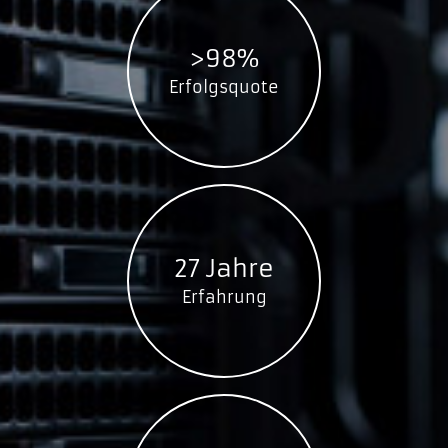
STJE1000400
STJE1000402
>98%
STKG500400
Erfolgsquote
STKG500401
STKG500402
STKG1000400
STKG1000401
STKG1000402
STKG2000400
27 Jahre
STKG2000401
Erfahrung
STKG2000402
Seagate Expansion STLH SSD
STLH2000400
STLH500400
STLH1000400