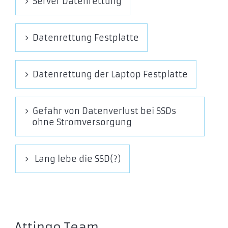
ST960KN0031
Server Datenrettung
ST800KN0021
ST800KN0031
Datenrettung Festplatte
XM1441-1AA112048
Datenrettung der Laptop Festplatte
Nytro XP7200 AIC
XP7200-1A8192
Gefahr von Datenverlust bei SSDs
ohne Stromversorgung
Nytro® XP7102 NVMe
XP7102-1A1024
Lang lebe die SSD(?)
XP7102-1A2048
Nytro XP6500 Flash Card
XP6500-8A4096FH
Attingo Team