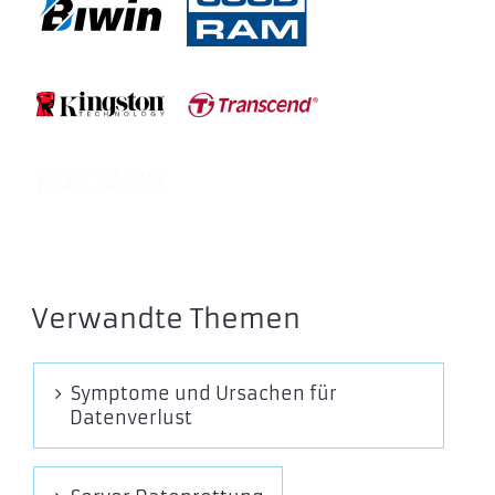
ST960KN0001
ST960KN0011
ST800KN0001
ST800KN0011
ST1600KN0001
ST1600KN0011
ST1920KN0001
ST1920KN0011
XM1440 NVMe
Verwandte Themen
ST400KN0021
ST400KN0031
Symptome und Ursachen für
ST480KN0021
Datenverlust
ST480KN0031
ST960KN0021