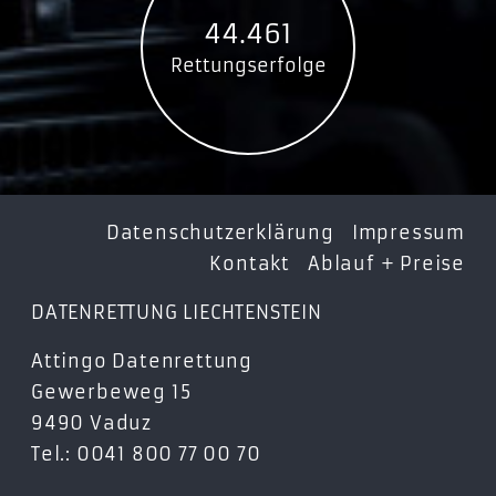
Seagate Fast STCM SSD
44.461
STCM1000400
Rettungserfolge
STCM2000400
STCM500401
STCM250400
Seagate FireCuda Gaming SSD STJP SSD
STJP500400
Datenschutzerklärung
Impressum
STJP2000400
Kontakt
Ablauf + Preise
STJP1000400
DATENRETTUNG LIECHTENSTEIN
Seagate Game Drive SSD für Playstation
STMH2000200
Attingo Datenrettung
STMH1000200
Gewerbeweg 15
Seagate BarraCuda 510 SSD
9490 Vaduz
ZP250CM30001
Tel.: 0041 800 77 00 70
ZP250CM3A001